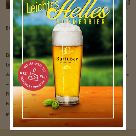
BARFÜSSER HAUSBRAUEREI PFULLENDORF
Die historische Stadt Pfullendorf liegt nahe des Bodensees im schönen
Linzgau. Durch die zentrale Lage bietet Pfullendorf den idealen
Ausgangspunkt für erlebnisreiche Ausflüge und kulinarische Exkursionen
– zum Beispiel in die Barfüßer Hausbrauerei, die sich den ehemaligen
Pfullendorfer Bahnhof zur Heimat gemacht hat. Beim Bau der
Braumanufaktur wurde das Bahnhofsareal nachempfunden. Sogar der
große Spielplatz mit Lok und angehängtem Waggon erinnert daran.